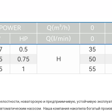
лостности, новаторскую и предприимчивую, устойчивую эксплуата
втоматическим насосом. Наша компания накопила богатый произв