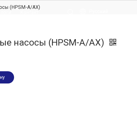
осы (HPSM-A/AX)
Pусский
логи
Контакт
ные насосы (HPSM-A/AX)
ну