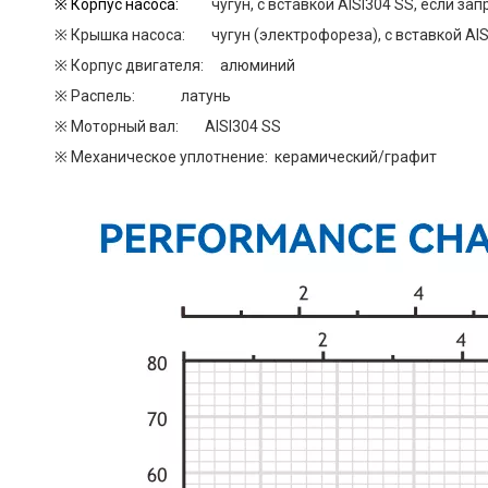
※ Корпус насоса:
чугун, с вставкой AISI304 SS, если зап
※ Крышка насоса: чугун (электрофореза), с вставкой AISI
※ Корпус двигателя: алюминий
※ Распель: латунь
※ Моторный вал: AISI304 SS
※ Механическое уплотнение: керамический/графит